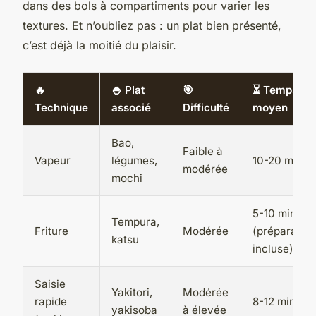
dans des bols à compartiments pour varier les
textures. Et n’oubliez pas : un plat bien présenté,
c’est déjà la moitié du plaisir.
🔥
🍚 Plat
🎯
⏳ Temps
Technique
associé
Difficulté
moyen
Bao,
Faible à
Vapeur
légumes,
10-20 min
modérée
mochi
5-10 min
Tempura,
Friture
Modérée
(préparation
katsu
incluse)
Saisie
Yakitori,
Modérée
rapide
8-12 min
yakisoba
à élevée