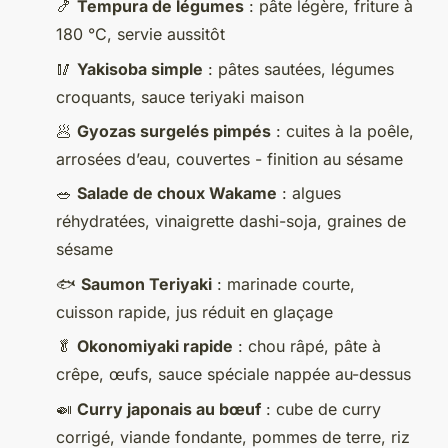
🍤
Tempura de légumes
: pâte légère, friture à
180 °C, servie aussitôt
🥢
Yakisoba simple
: pâtes sautées, légumes
croquants, sauce teriyaki maison
🥟
Gyozas surgelés pimpés
: cuites à la poêle,
arrosées d’eau, couvertes - finition au sésame
🥗
Salade de choux Wakame
: algues
réhydratées, vinaigrette dashi-soja, graines de
sésame
🐟
Saumon Teriyaki
: marinade courte,
cuisson rapide, jus réduit en glaçage
🥬
Okonomiyaki rapide
: chou râpé, pâte à
crêpe, œufs, sauce spéciale nappée au-dessus
🍛
Curry japonais au bœuf
: cube de curry
corrigé, viande fondante, pommes de terre, riz