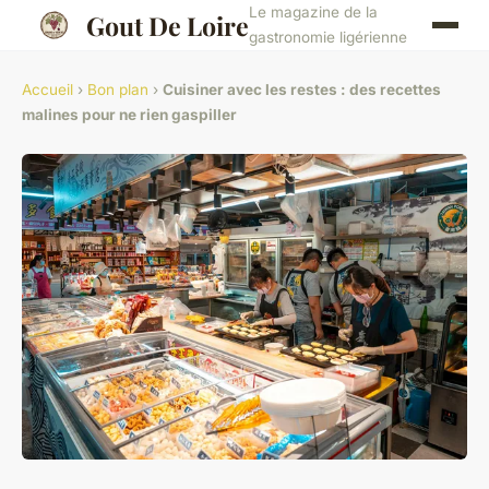
Le magazine de la
Gout De Loire
gastronomie ligérienne
Accueil
›
Bon plan
›
Cuisiner avec les restes : des recettes
malines pour ne rien gaspiller