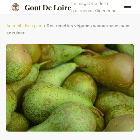
Le magazine de la
Gout De Loire
gastronomie ligérienne
Accueil
›
Bon plan
›
Des recettes véganes savoureuses sans
se ruiner