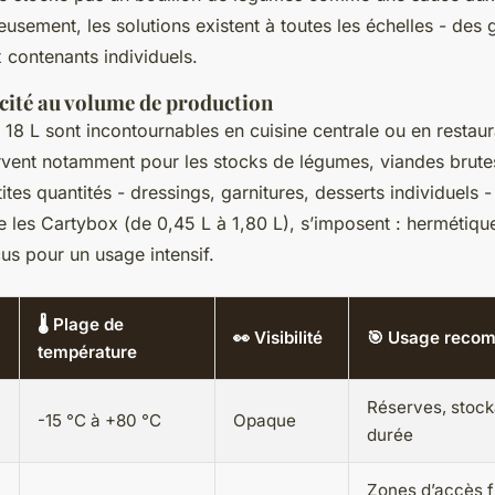
eusement, les solutions existent à toutes les échelles - des
 contenants individuels.
cité au volume de production
 18 L sont incontournables en cuisine centrale ou en restaur
ervent notamment pour les stocks de légumes, viandes brut
ites quantités - dressings, garnitures, desserts individuels -
es Cartybox (de 0,45 L à 1,80 L), s’imposent : hermétiqu
us pour un usage intensif.
🌡️ Plage de
👀 Visibilité
🎯 Usage reco
température
Réserves, stoc
-15 °C à +80 °C
Opaque
durée
Zones d’accès f