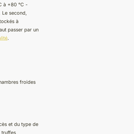
C à +80 °C -
. Le second,
stockés à
aut passer par un
lité
.
hambres froides
cès et du type de
truffes