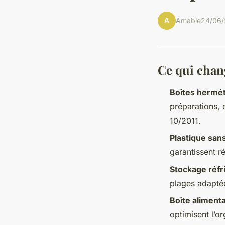
A
Amable
24/06/
Ce qui chan
Boîtes hermét
préparations, 
10/2011.
Plastique san
garantissent r
Stockage réfr
plages adaptée
Boîte aliment
optimisent l’o