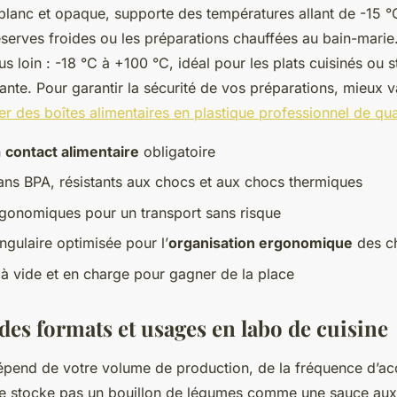
blanc et opaque, supporte des températures allant de -15 °
réserves froides ou les préparations chauffées au bain-marie
us loin : -18 °C à +100 °C, idéal pour les plats cuisinés ou 
nte. Pour garantir la sécurité de vos préparations, mieux v
er des boîtes alimentaires en plastique professionnel de qua
n
contact alimentaire
obligatoire
ans BPA, résistants aux chocs et aux chocs thermiques
gonomiques pour un transport sans risque
gulaire optimisée pour l’
organisation ergonomique
des c
 à vide et en charge pour gagner de la place
des formats et usages en labo de cuisine
épend de votre volume de production, de la fréquence d’ac
ne stocke pas un bouillon de légumes comme une sauce aux 