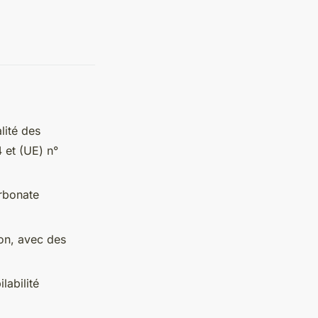
lité des
 et (UE) n°
rbonate
ion, avec des
labilité