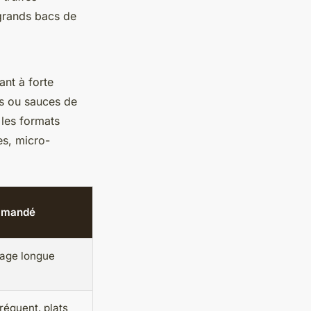
 grands bacs de
ant à forte
es ou sauces de
 les formats
es, micro-
mmandé
kage longue
réquent, plats