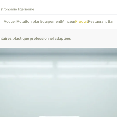
stronomie ligérienne
Accueil
Actu
Bon plan
Equipement
Minceur
Produit
Restaurant Bar
ntaires plastique professionnel adaptées