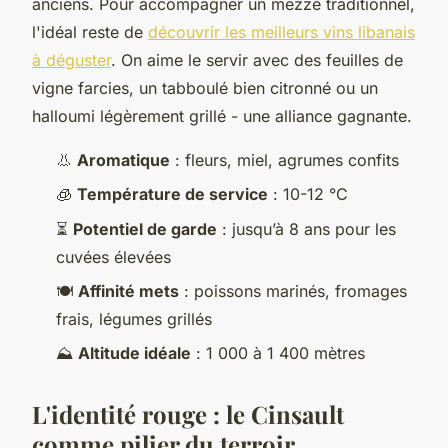
anciens. Pour accompagner un mezzé traditionnel,
l'idéal reste de
découvrir les meilleurs vins libanais
à déguster
. On aime le servir avec des feuilles de
vigne farcies, un tabboulé bien citronné ou un
halloumi légèrement grillé - une alliance gagnante.
👃
Aromatique
: fleurs, miel, agrumes confits
🧊
Température de service
: 10-12 °C
⏳
Potentiel de garde
: jusqu’à 8 ans pour les
cuvées élevées
🍽️
Affinité mets
: poissons marinés, fromages
frais, légumes grillés
⛰️
Altitude idéale
: 1 000 à 1 400 mètres
L'identité rouge : le Cinsault
comme pilier du terroir